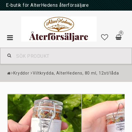
E-butik för AlterHedens återförsäljare
0
Toggle
navigation
Kryddor
Viltkrydda, AlterHedens, 80 ml, 12st/låda