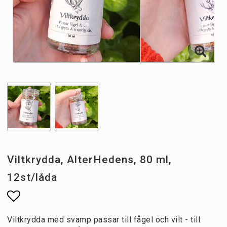
Viltkrydda, AlterHedens, 80 ml,
12st/låda
Lägg till i favoritlistan
Viltkrydda med svamp passar till fågel och vilt - till